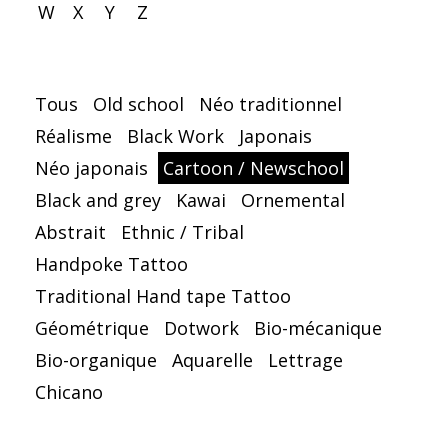
W
X
Y
Z
Tous
Old school
Néo traditionnel
Réalisme
Black Work
Japonais
Néo japonais
Cartoon / Newschool
Black and grey
Kawai
Ornemental
Abstrait
Ethnic / Tribal
Handpoke Tattoo
Traditional Hand tape Tattoo
Géométrique
Dotwork
Bio-mécanique
Bio-organique
Aquarelle
Lettrage
Chicano