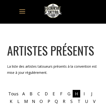
ARTISTES PRÉSENTS
La liste des artistes tatoueurs présents à la convention est
mise à jour régulièrement.
Tous
A
B
C
D
E
F
G
H
I
J
K
L
M
N
O
P
Q
R
S
T
U
V