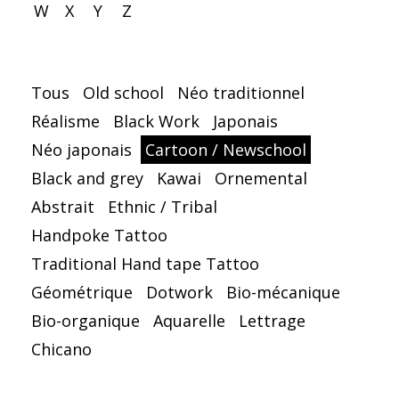
W
X
Y
Z
Tous
Old school
Néo traditionnel
Réalisme
Black Work
Japonais
Néo japonais
Cartoon / Newschool
Black and grey
Kawai
Ornemental
Abstrait
Ethnic / Tribal
Handpoke Tattoo
Traditional Hand tape Tattoo
Géométrique
Dotwork
Bio-mécanique
Bio-organique
Aquarelle
Lettrage
Chicano