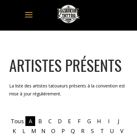
ARTISTES PRÉSENTS
La liste des artistes tatoueurs présents à la convention est
mise à jour régulièrement.
Tous
A
B
C
D
E
F
G
H
I
J
K
L
M
N
O
P
Q
R
S
T
U
V