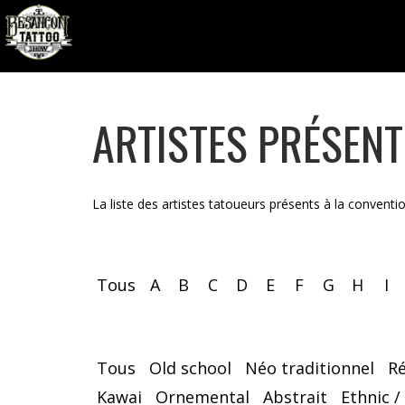
ARTISTES PRÉSEN
La liste des artistes tatoueurs présents à la conventi
Tous
A
B
C
D
E
F
G
H
I
Tous
Old school
Néo traditionnel
R
Kawai
Ornemental
Abstrait
Ethnic /