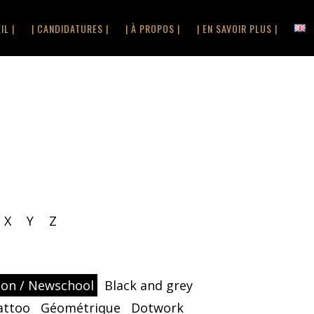
IL |
| CANDIDATURES |
| À PROPOS |
| EN SAVOIR PLUS |
X
Y
Z
oon / Newschool
Black and grey
attoo
Géométrique
Dotwork