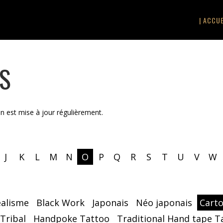
| ACCUE
TS
on est mise à jour régulièrement.
J
K
L
M
N
O
P
Q
R
S
T
U
V
W
éalisme
Black Work
Japonais
Néo japonais
Cart
 Tribal
Handpoke Tattoo
Traditional Hand tape T