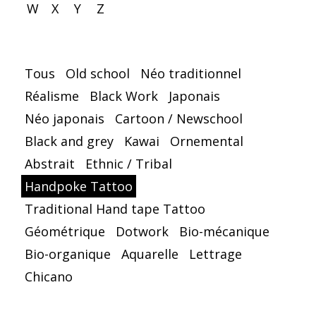
W
X
Y
Z
Tous
Old school
Néo traditionnel
Réalisme
Black Work
Japonais
Néo japonais
Cartoon / Newschool
Black and grey
Kawai
Ornemental
Abstrait
Ethnic / Tribal
Handpoke Tattoo
Traditional Hand tape Tattoo
Géométrique
Dotwork
Bio-mécanique
Bio-organique
Aquarelle
Lettrage
Chicano