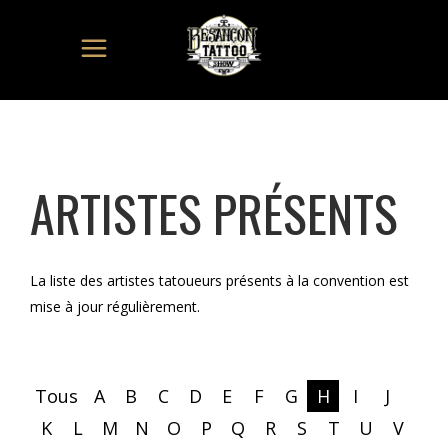
ARTISTES PRÉSENTS
La liste des artistes tatoueurs présents à la convention est
mise à jour régulièrement.
Tous
A
B
C
D
E
F
G
H
I
J
K
L
M
N
O
P
Q
R
S
T
U
V