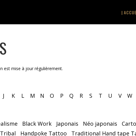
| ACCUE
TS
on est mise à jour régulièrement.
J
K
L
M
N
O
P
Q
R
S
T
U
V
W
éalisme
Black Work
Japonais
Néo japonais
Cart
 Tribal
Handpoke Tattoo
Traditional Hand tape T