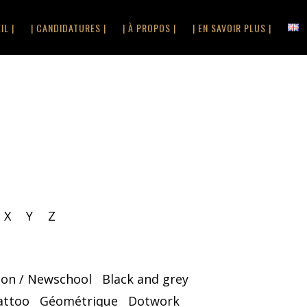
IL |
| CANDIDATURES |
| À PROPOS |
| EN SAVOIR PLUS |
X
Y
Z
oon / Newschool
Black and grey
attoo
Géométrique
Dotwork