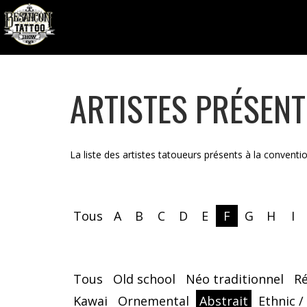
ARTISTES PRÉSEN
La liste des artistes tatoueurs présents à la conventi
Tous
A
B
C
D
E
F
G
H
I
Tous
Old school
Néo traditionnel
R
Kawai
Ornemental
Abstrait
Ethnic /