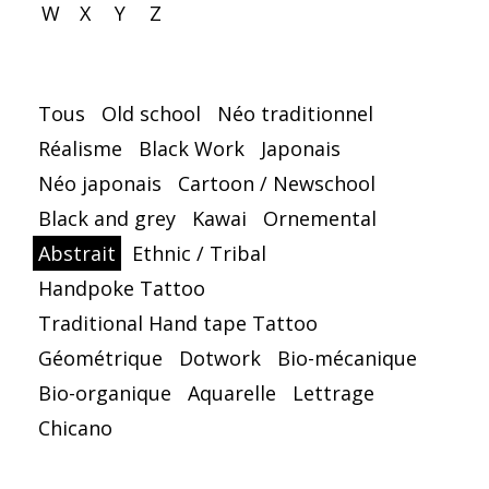
W
X
Y
Z
Tous
Old school
Néo traditionnel
Réalisme
Black Work
Japonais
Néo japonais
Cartoon / Newschool
Black and grey
Kawai
Ornemental
Abstrait
Ethnic / Tribal
Handpoke Tattoo
Traditional Hand tape Tattoo
Géométrique
Dotwork
Bio-mécanique
Bio-organique
Aquarelle
Lettrage
Chicano