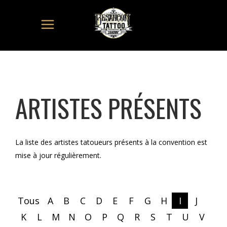
ARTISTES PRÉSENTS
La liste des artistes tatoueurs présents à la convention est
mise à jour régulièrement.
Tous
A
B
C
D
E
F
G
H
I
J
K
L
M
N
O
P
Q
R
S
T
U
V