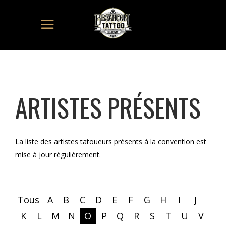
ARTISTES PRÉSENTS
La liste des artistes tatoueurs présents à la convention est
mise à jour régulièrement.
Tous
A
B
C
D
E
F
G
H
I
J
K
L
M
N
O
P
Q
R
S
T
U
V