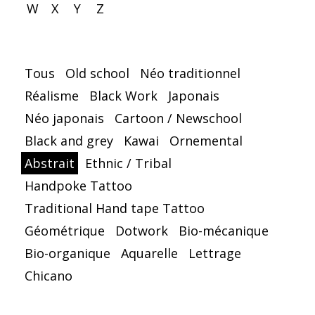
W
X
Y
Z
Tous
Old school
Néo traditionnel
Réalisme
Black Work
Japonais
Néo japonais
Cartoon / Newschool
Black and grey
Kawai
Ornemental
Abstrait
Ethnic / Tribal
Handpoke Tattoo
Traditional Hand tape Tattoo
Géométrique
Dotwork
Bio-mécanique
Bio-organique
Aquarelle
Lettrage
Chicano