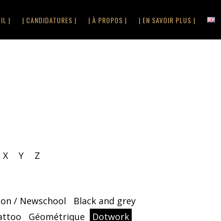
IL |
| CANDIDATURES |
| À PROPOS |
| EN SAVOIR PLUS |
X
Y
Z
oon / Newschool
Black and grey
attoo
Géométrique
Dotwork