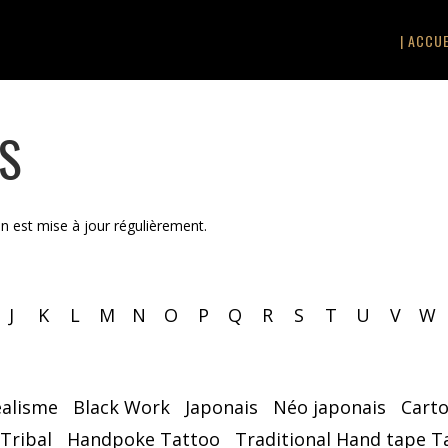
| ACCUE
TS
on est mise à jour régulièrement.
J
K
L
M
N
O
P
Q
R
S
T
U
V
W
éalisme
Black Work
Japonais
Néo japonais
Cart
 Tribal
Handpoke Tattoo
Traditional Hand tape T