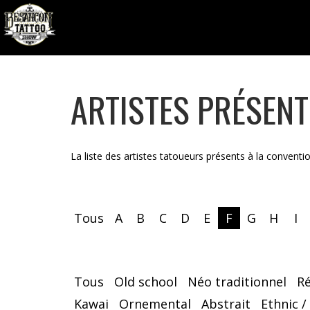
ARTISTES PRÉSEN
La liste des artistes tatoueurs présents à la conventi
Tous
A
B
C
D
E
F
G
H
I
Tous
Old school
Néo traditionnel
R
Kawai
Ornemental
Abstrait
Ethnic /