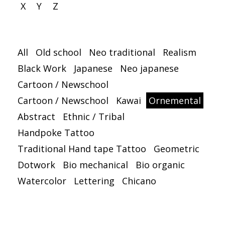
X
Y
Z
All
Old school
Neo traditional
Realism
Black Work
Japanese
Neo japanese
Cartoon / Newschool
Cartoon / Newschool
Kawai
Ornemental
Abstract
Ethnic / Tribal
Handpoke Tattoo
Traditional Hand tape Tattoo
Geometric
Dotwork
Bio mechanical
Bio organic
Watercolor
Lettering
Chicano