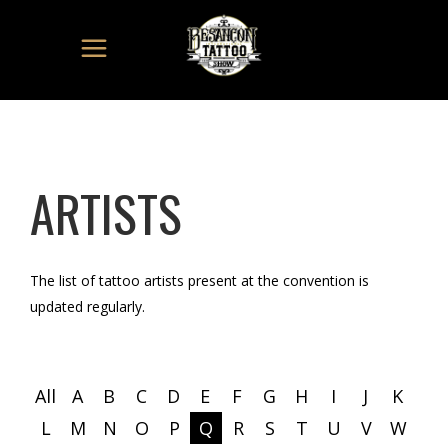
ARTISTS
The list of tattoo artists present at the convention is
updated regularly.
All
A
B
C
D
E
F
G
H
I
J
K
L
M
N
O
P
Q
R
S
T
U
V
W