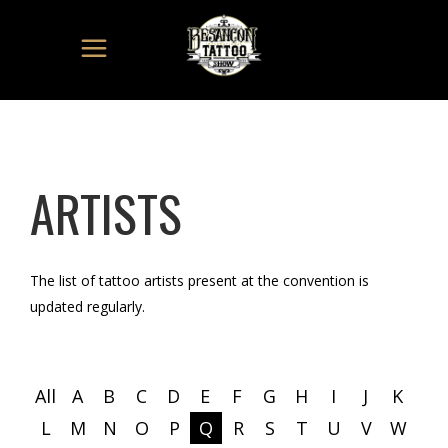
ARTISTS
The list of tattoo artists present at the convention is
updated regularly.
All
A
B
C
D
E
F
G
H
I
J
K
L
M
N
O
P
Q
R
S
T
U
V
W