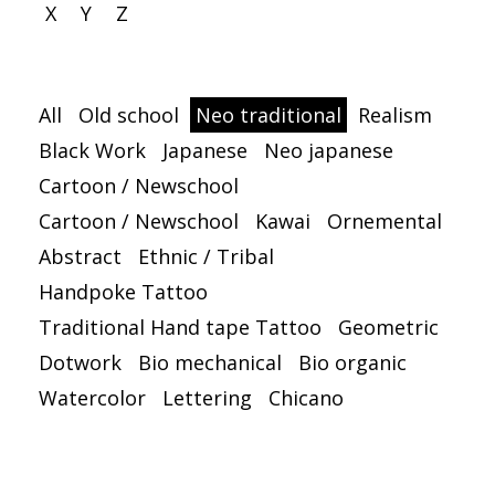
X
Y
Z
All
Old school
Neo traditional
Realism
Black Work
Japanese
Neo japanese
Cartoon / Newschool
Cartoon / Newschool
Kawai
Ornemental
Abstract
Ethnic / Tribal
Handpoke Tattoo
Traditional Hand tape Tattoo
Geometric
Dotwork
Bio mechanical
Bio organic
Watercolor
Lettering
Chicano