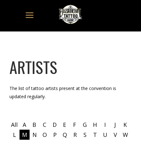
ARTISTS
The list of tattoo artists present at the convention is
updated regularly.
All
A
B
C
D
E
F
G
H
I
J
K
L
M
N
O
P
Q
R
S
T
U
V
W