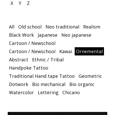
X
Y
Z
All
Old school
Neo traditional
Realism
Black Work
Japanese
Neo japanese
Cartoon / Newschool
Cartoon / Newschool
Kawai
Ornemental
Abstract
Ethnic / Tribal
Handpoke Tattoo
Traditional Hand tape Tattoo
Geometric
Dotwork
Bio mechanical
Bio organic
Watercolor
Lettering
Chicano