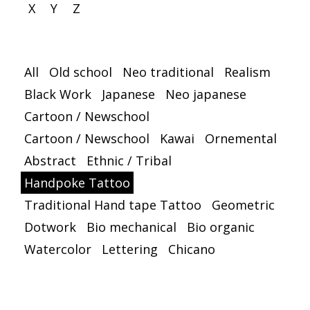
X
Y
Z
All
Old school
Neo traditional
Realism
Black Work
Japanese
Neo japanese
Cartoon / Newschool
Cartoon / Newschool
Kawai
Ornemental
Abstract
Ethnic / Tribal
Handpoke Tattoo
Traditional Hand tape Tattoo
Geometric
Dotwork
Bio mechanical
Bio organic
Watercolor
Lettering
Chicano