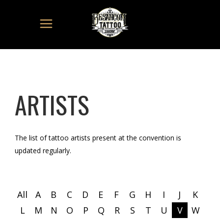
ARTISTS
The list of tattoo artists present at the convention is
updated regularly.
All
A
B
C
D
E
F
G
H
I
J
K
L
M
N
O
P
Q
R
S
T
U
V
W