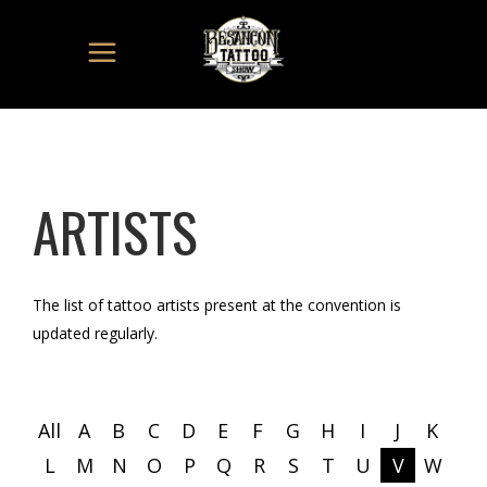
ARTISTS
The list of tattoo artists present at the convention is
updated regularly.
All
A
B
C
D
E
F
G
H
I
J
K
L
M
N
O
P
Q
R
S
T
U
V
W