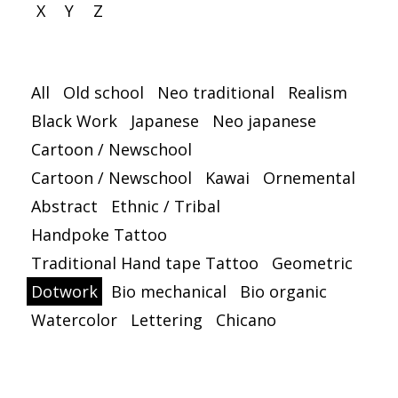
X
Y
Z
All
Old school
Neo traditional
Realism
Black Work
Japanese
Neo japanese
Cartoon / Newschool
Cartoon / Newschool
Kawai
Ornemental
Abstract
Ethnic / Tribal
Handpoke Tattoo
Traditional Hand tape Tattoo
Geometric
Dotwork
Bio mechanical
Bio organic
Watercolor
Lettering
Chicano