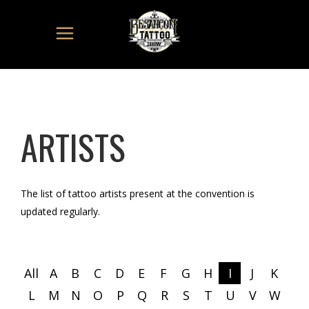
ARTISTS
The list of tattoo artists present at the convention is
updated regularly.
All
A
B
C
D
E
F
G
H
I
J
K
L
M
N
O
P
Q
R
S
T
U
V
W