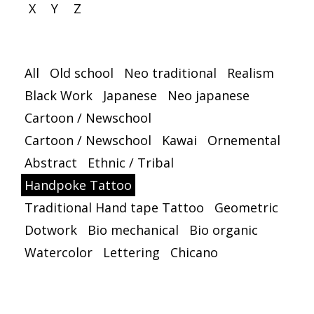
X
Y
Z
All
Old school
Neo traditional
Realism
Black Work
Japanese
Neo japanese
Cartoon / Newschool
Cartoon / Newschool
Kawai
Ornemental
Abstract
Ethnic / Tribal
Handpoke Tattoo
Traditional Hand tape Tattoo
Geometric
Dotwork
Bio mechanical
Bio organic
Watercolor
Lettering
Chicano