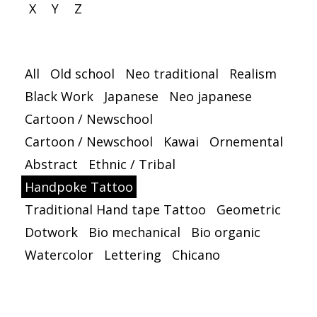
X
Y
Z
All
Old school
Neo traditional
Realism
Black Work
Japanese
Neo japanese
Cartoon / Newschool
Cartoon / Newschool
Kawai
Ornemental
Abstract
Ethnic / Tribal
Handpoke Tattoo
Traditional Hand tape Tattoo
Geometric
Dotwork
Bio mechanical
Bio organic
Watercolor
Lettering
Chicano