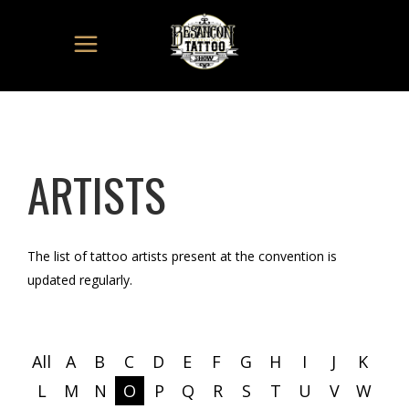
ARTISTS
The list of tattoo artists present at the convention is
updated regularly.
All
A
B
C
D
E
F
G
H
I
J
K
L
M
N
O
P
Q
R
S
T
U
V
W