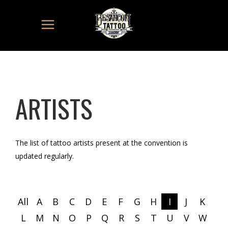
ARTISTS
The list of tattoo artists present at the convention is
updated regularly.
All
A
B
C
D
E
F
G
H
I
J
K
L
M
N
O
P
Q
R
S
T
U
V
W