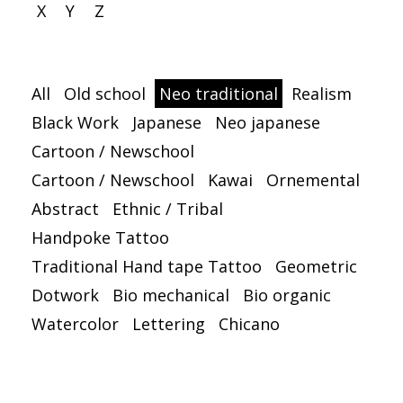
X
Y
Z
All
Old school
Neo traditional
Realism
Black Work
Japanese
Neo japanese
Cartoon / Newschool
Cartoon / Newschool
Kawai
Ornemental
Abstract
Ethnic / Tribal
Handpoke Tattoo
Traditional Hand tape Tattoo
Geometric
Dotwork
Bio mechanical
Bio organic
Watercolor
Lettering
Chicano