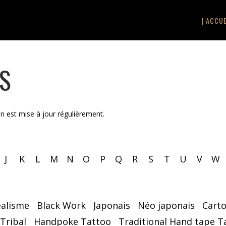
| ACCUE
TS
on est mise à jour régulièrement.
J
K
L
M
N
O
P
Q
R
S
T
U
V
W
éalisme
Black Work
Japonais
Néo japonais
Cart
 Tribal
Handpoke Tattoo
Traditional Hand tape T