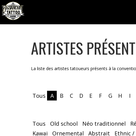
ARTISTES PRÉSEN
La liste des artistes tatoueurs présents à la conventi
Tous
A
B
C
D
E
F
G
H
I
Tous
Old school
Néo traditionnel
R
Kawai
Ornemental
Abstrait
Ethnic /