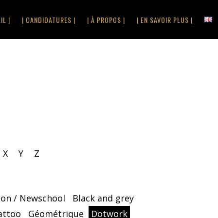
IL |
| CANDIDATURES |
| À PROPOS |
| EN SAVOIR PLUS |
X
Y
Z
oon / Newschool
Black and grey
attoo
Géométrique
Dotwork