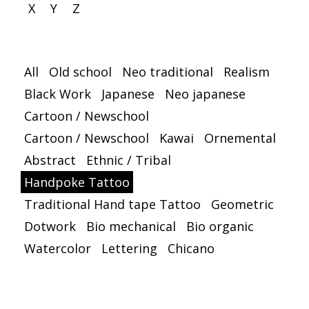
X
Y
Z
All
Old school
Neo traditional
Realism
Black Work
Japanese
Neo japanese
Cartoon / Newschool
Cartoon / Newschool
Kawai
Ornemental
Abstract
Ethnic / Tribal
Handpoke Tattoo
Traditional Hand tape Tattoo
Geometric
Dotwork
Bio mechanical
Bio organic
Watercolor
Lettering
Chicano