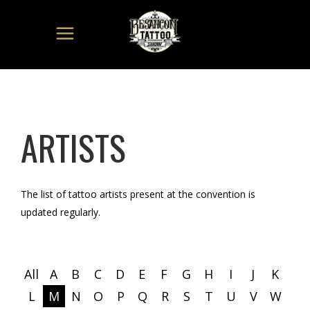
ARTISTS
The list of tattoo artists present at the convention is
updated regularly.
All
A
B
C
D
E
F
G
H
I
J
K
L
M
N
O
P
Q
R
S
T
U
V
W