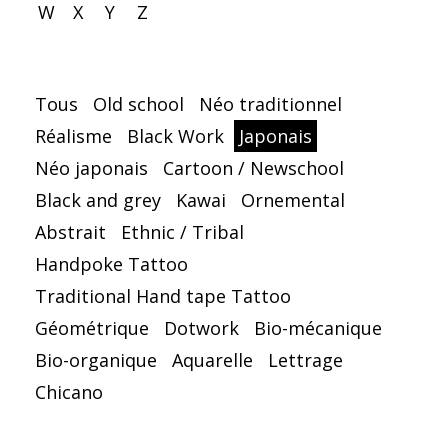
W
X
Y
Z
Tous
Old school
Néo traditionnel
Réalisme
Black Work
Japonais
Néo japonais
Cartoon / Newschool
Black and grey
Kawai
Ornemental
Abstrait
Ethnic / Tribal
Handpoke Tattoo
Traditional Hand tape Tattoo
Géométrique
Dotwork
Bio-mécanique
Bio-organique
Aquarelle
Lettrage
Chicano