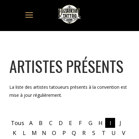
ARTISTES PRÉSENTS
La liste des artistes tatoueurs présents à la convention est
mise à jour régulièrement.
Tous
A
B
C
D
E
F
G
H
I
J
K
L
M
N
O
P
Q
R
S
T
U
V