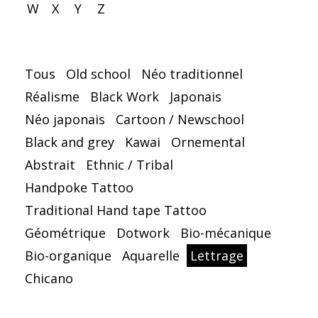
W
X
Y
Z
Tous
Old school
Néo traditionnel
Réalisme
Black Work
Japonais
Néo japonais
Cartoon / Newschool
Black and grey
Kawai
Ornemental
Abstrait
Ethnic / Tribal
Handpoke Tattoo
Traditional Hand tape Tattoo
Géométrique
Dotwork
Bio-mécanique
Bio-organique
Aquarelle
Lettrage
Chicano