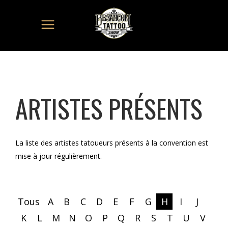
ARTISTES PRÉSENTS
La liste des artistes tatoueurs présents à la convention est
mise à jour régulièrement.
Tous
A
B
C
D
E
F
G
H
I
J
K
L
M
N
O
P
Q
R
S
T
U
V