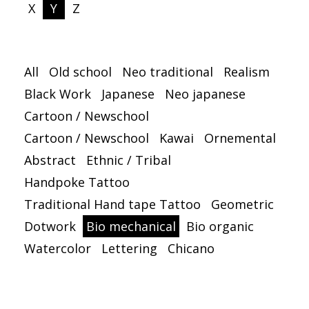
X
Y
Z
All
Old school
Neo traditional
Realism
Black Work
Japanese
Neo japanese
Cartoon / Newschool
Cartoon / Newschool
Kawai
Ornemental
Abstract
Ethnic / Tribal
Handpoke Tattoo
Traditional Hand tape Tattoo
Geometric
Dotwork
Bio mechanical
Bio organic
Watercolor
Lettering
Chicano