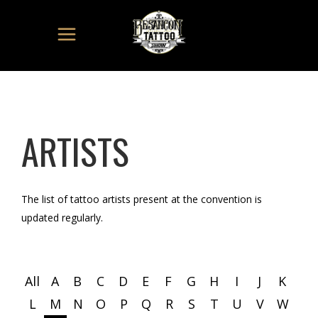
ARTISTS
The list of tattoo artists present at the convention is
updated regularly.
All
A
B
C
D
E
F
G
H
I
J
K
L
M
N
O
P
Q
R
S
T
U
V
W