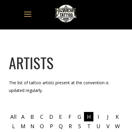
ARTISTS
The list of tattoo artists present at the convention is
updated regularly.
All
A
B
C
D
E
F
G
H
I
J
K
L
M
N
O
P
Q
R
S
T
U
V
W