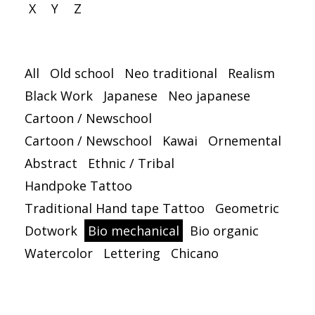
X
Y
Z
All
Old school
Neo traditional
Realism
Black Work
Japanese
Neo japanese
Cartoon / Newschool
Cartoon / Newschool
Kawai
Ornemental
Abstract
Ethnic / Tribal
Handpoke Tattoo
Traditional Hand tape Tattoo
Geometric
Dotwork
Bio mechanical
Bio organic
Watercolor
Lettering
Chicano