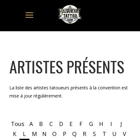
ARTISTES PRÉSENTS
La liste des artistes tatoueurs présents à la convention est
mise à jour régulièrement.
Tous
A
B
C
D
E
F
G
H
I
J
K
L
M
N
O
P
Q
R
S
T
U
V