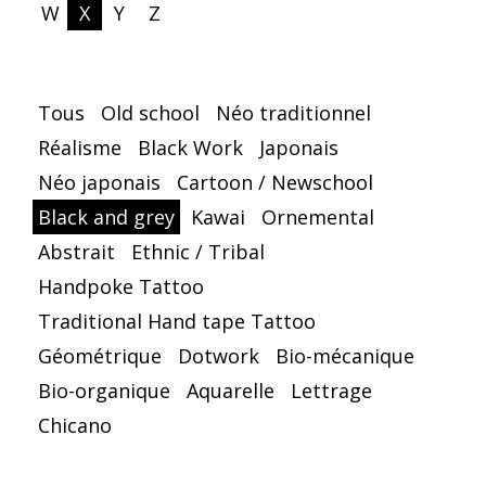
W
X
Y
Z
Tous
Old school
Néo traditionnel
Réalisme
Black Work
Japonais
Néo japonais
Cartoon / Newschool
Black and grey
Kawai
Ornemental
Abstrait
Ethnic / Tribal
Handpoke Tattoo
Traditional Hand tape Tattoo
Géométrique
Dotwork
Bio-mécanique
Bio-organique
Aquarelle
Lettrage
Chicano