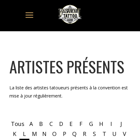
ARTISTES PRÉSENTS
La liste des artistes tatoueurs présents à la convention est
mise à jour régulièrement.
Tous
A
B
C
D
E
F
G
H
I
J
K
L
M
N
O
P
Q
R
S
T
U
V