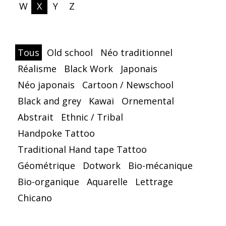
W
X
Y
Z
Tous
Old school
Néo traditionnel
Réalisme
Black Work
Japonais
Néo japonais
Cartoon / Newschool
Black and grey
Kawai
Ornemental
Abstrait
Ethnic / Tribal
Handpoke Tattoo
Traditional Hand tape Tattoo
Géométrique
Dotwork
Bio-mécanique
Bio-organique
Aquarelle
Lettrage
Chicano