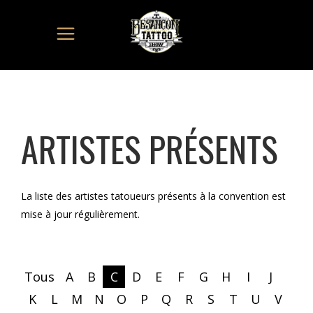
ARTISTES PRÉSENTS
La liste des artistes tatoueurs présents à la convention est
mise à jour régulièrement.
Tous
A
B
C
D
E
F
G
H
I
J
K
L
M
N
O
P
Q
R
S
T
U
V