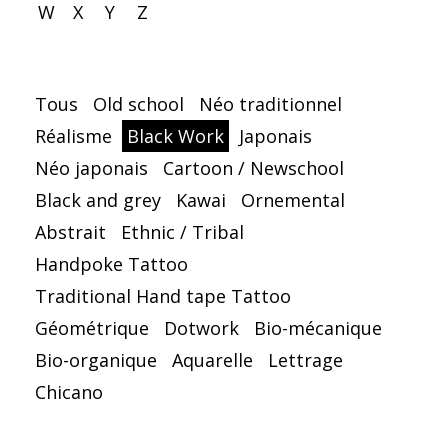
W
X
Y
Z
Tous
Old school
Néo traditionnel
Réalisme
Black Work
Japonais
Néo japonais
Cartoon / Newschool
Black and grey
Kawai
Ornemental
Abstrait
Ethnic / Tribal
Handpoke Tattoo
Traditional Hand tape Tattoo
Géométrique
Dotwork
Bio-mécanique
Bio-organique
Aquarelle
Lettrage
Chicano