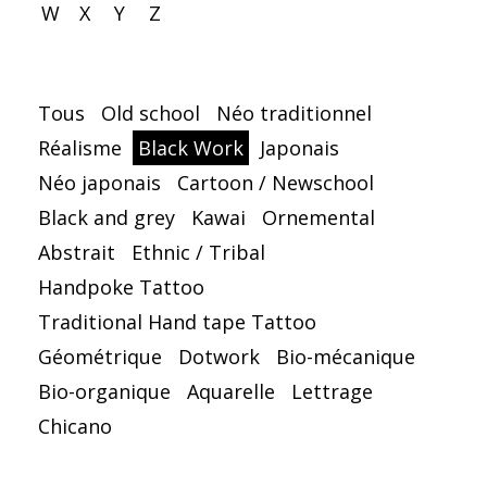
W
X
Y
Z
Tous
Old school
Néo traditionnel
Réalisme
Black Work
Japonais
Néo japonais
Cartoon / Newschool
Black and grey
Kawai
Ornemental
Abstrait
Ethnic / Tribal
Handpoke Tattoo
Traditional Hand tape Tattoo
Géométrique
Dotwork
Bio-mécanique
Bio-organique
Aquarelle
Lettrage
Chicano