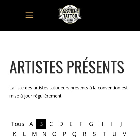
ARTISTES PRÉSENTS
La liste des artistes tatoueurs présents à la convention est
mise à jour régulièrement.
Tous
A
B
C
D
E
F
G
H
I
J
K
L
M
N
O
P
Q
R
S
T
U
V