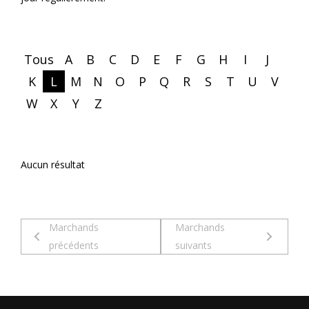
Tous
A
B
C
D
E
F
G
H
I
J
K
L
M
N
O
P
Q
R
S
T
U
V
W
X
Y
Z
Aucun résultat
Marchands
Marchands
précédents
suivants