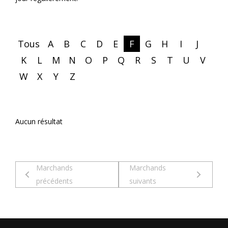
Tous
A
B
C
D
E
F
G
H
I
J
K
L
M
N
O
P
Q
R
S
T
U
V
W
X
Y
Z
Aucun résultat
Marchands
Marchands
précédents
suivants