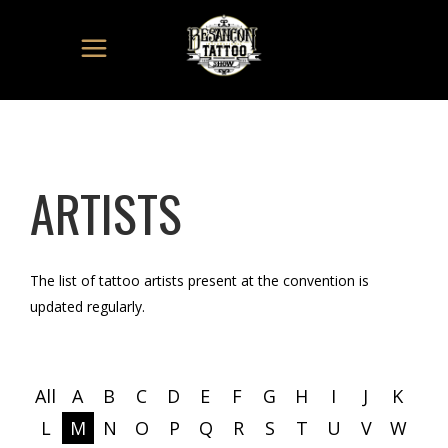
ARTISTS
The list of tattoo artists present at the convention is
updated regularly.
All
A
B
C
D
E
F
G
H
I
J
K
L
M
N
O
P
Q
R
S
T
U
V
W