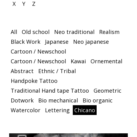
X
Y
Z
All
Old school
Neo traditional
Realism
Black Work
Japanese
Neo japanese
Cartoon / Newschool
Cartoon / Newschool
Kawai
Ornemental
Abstract
Ethnic / Tribal
Handpoke Tattoo
Traditional Hand tape Tattoo
Geometric
Dotwork
Bio mechanical
Bio organic
Watercolor
Lettering
Chicano