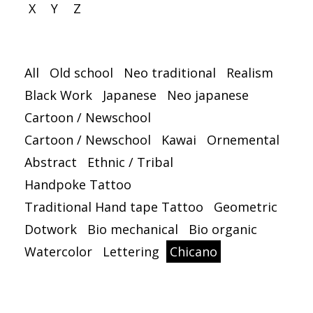
X
Y
Z
All
Old school
Neo traditional
Realism
Black Work
Japanese
Neo japanese
Cartoon / Newschool
Cartoon / Newschool
Kawai
Ornemental
Abstract
Ethnic / Tribal
Handpoke Tattoo
Traditional Hand tape Tattoo
Geometric
Dotwork
Bio mechanical
Bio organic
Watercolor
Lettering
Chicano