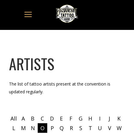
ARTISTS
The list of tattoo artists present at the convention is
updated regularly.
All
A
B
C
D
E
F
G
H
I
J
K
L
M
N
O
P
Q
R
S
T
U
V
W