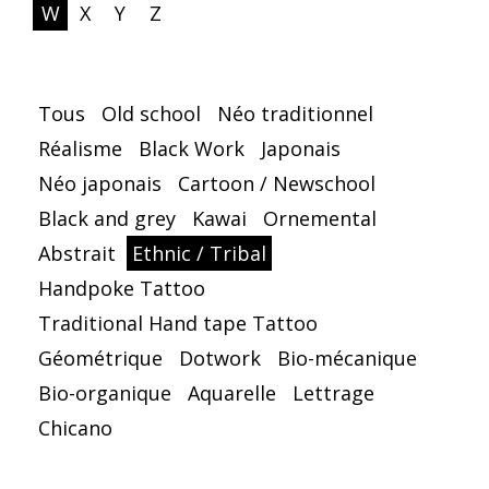
W
X
Y
Z
Tous
Old school
Néo traditionnel
Réalisme
Black Work
Japonais
Néo japonais
Cartoon / Newschool
Black and grey
Kawai
Ornemental
Abstrait
Ethnic / Tribal
Handpoke Tattoo
Traditional Hand tape Tattoo
Géométrique
Dotwork
Bio-mécanique
Bio-organique
Aquarelle
Lettrage
Chicano