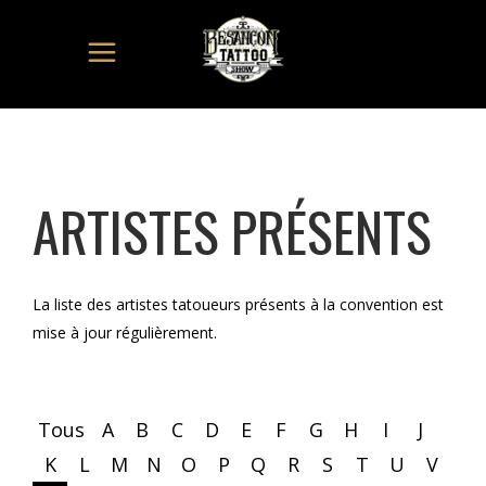
ARTISTES PRÉSENTS
La liste des artistes tatoueurs présents à la convention est
mise à jour régulièrement.
Tous
A
B
C
D
E
F
G
H
I
J
K
L
M
N
O
P
Q
R
S
T
U
V