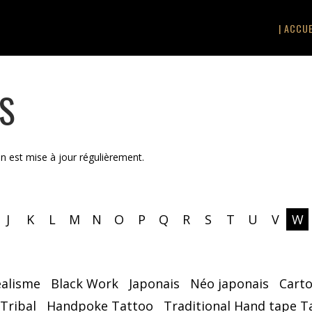
| ACCUE
TS
on est mise à jour régulièrement.
J
K
L
M
N
O
P
Q
R
S
T
U
V
W
éalisme
Black Work
Japonais
Néo japonais
Cart
 Tribal
Handpoke Tattoo
Traditional Hand tape T