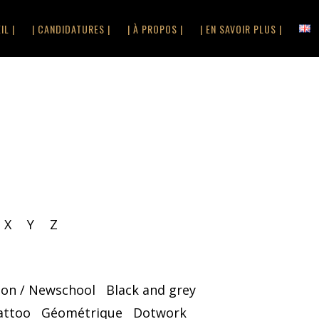
IL |
| CANDIDATURES |
| À PROPOS |
| EN SAVOIR PLUS |
X
Y
Z
oon / Newschool
Black and grey
attoo
Géométrique
Dotwork