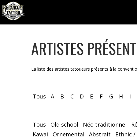
ARTISTES PRÉSEN
La liste des artistes tatoueurs présents à la conventi
Tous
A
B
C
D
E
F
G
H
I
Tous
Old school
Néo traditionnel
R
Kawai
Ornemental
Abstrait
Ethnic /