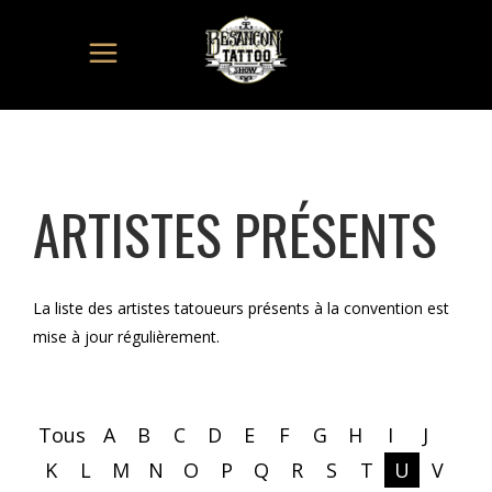
ARTISTES PRÉSENTS
La liste des artistes tatoueurs présents à la convention est
mise à jour régulièrement.
Tous
A
B
C
D
E
F
G
H
I
J
K
L
M
N
O
P
Q
R
S
T
U
V