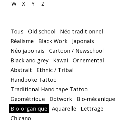
W
X
Y
Z
Tous
Old school
Néo traditionnel
Réalisme
Black Work
Japonais
Néo japonais
Cartoon / Newschool
Black and grey
Kawai
Ornemental
Abstrait
Ethnic / Tribal
Handpoke Tattoo
Traditional Hand tape Tattoo
Géométrique
Dotwork
Bio-mécanique
Bio-organique
Aquarelle
Lettrage
Chicano