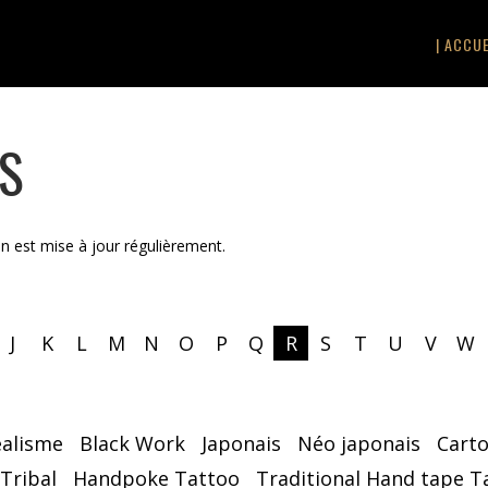
| ACCUE
TS
on est mise à jour régulièrement.
J
K
L
M
N
O
P
Q
R
S
T
U
V
W
éalisme
Black Work
Japonais
Néo japonais
Cart
 Tribal
Handpoke Tattoo
Traditional Hand tape T