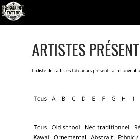
ARTISTES PRÉSEN
La liste des artistes tatoueurs présents à la conventi
Tous
A
B
C
D
E
F
G
H
I
Tous
Old school
Néo traditionnel
R
Kawai
Ornemental
Abstrait
Ethnic /