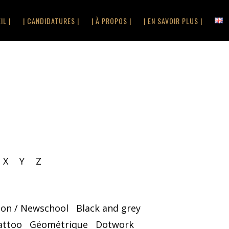
IL |
| CANDIDATURES |
| À PROPOS |
| EN SAVOIR PLUS |
X
Y
Z
oon / Newschool
Black and grey
attoo
Géométrique
Dotwork