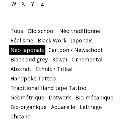
W
X
Y
Z
Tous
Old school
Néo traditionnel
Réalisme
Black Work
Japonais
Néo japonais
Cartoon / Newschool
Black and grey
Kawai
Ornemental
Abstrait
Ethnic / Tribal
Handpoke Tattoo
Traditional Hand tape Tattoo
Géométrique
Dotwork
Bio-mécanique
Bio-organique
Aquarelle
Lettrage
Chicano