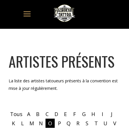
ARTISTES PRÉSENTS
La liste des artistes tatoueurs présents à la convention est
mise à jour régulièrement.
Tous
A
B
C
D
E
F
G
H
I
J
K
L
M
N
O
P
Q
R
S
T
U
V