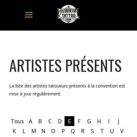
ARTISTES PRÉSENTS
La liste des artistes tatoueurs présents à la convention est
mise à jour régulièrement.
Tous
A
B
C
D
E
F
G
H
I
J
K
L
M
N
O
P
Q
R
S
T
U
V