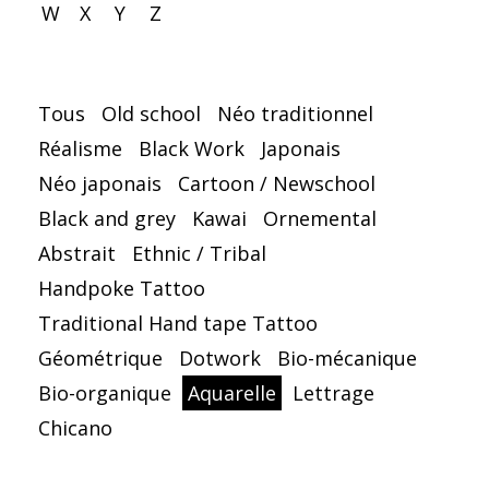
W
X
Y
Z
Tous
Old school
Néo traditionnel
Réalisme
Black Work
Japonais
Néo japonais
Cartoon / Newschool
Black and grey
Kawai
Ornemental
Abstrait
Ethnic / Tribal
Handpoke Tattoo
Traditional Hand tape Tattoo
Géométrique
Dotwork
Bio-mécanique
Bio-organique
Aquarelle
Lettrage
Chicano