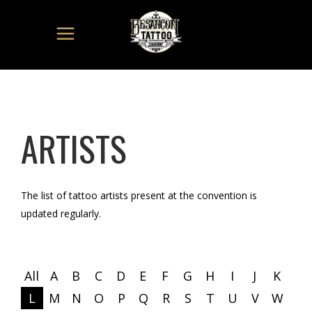
ARTISTS
The list of tattoo artists present at the convention is
updated regularly.
All
A
B
C
D
E
F
G
H
I
J
K
L
M
N
O
P
Q
R
S
T
U
V
W