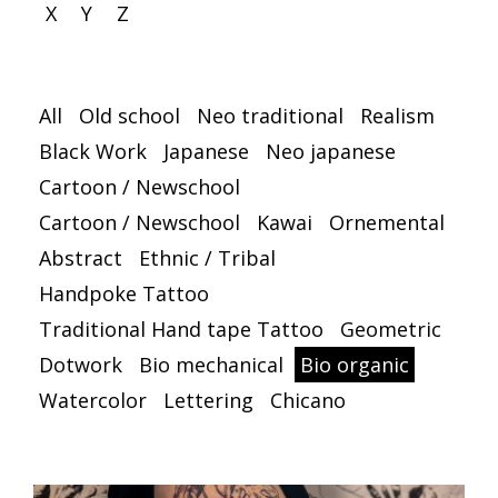
X
Y
Z
All
Old school
Neo traditional
Realism
Black Work
Japanese
Neo japanese
Cartoon / Newschool
Cartoon / Newschool
Kawai
Ornemental
Abstract
Ethnic / Tribal
Handpoke Tattoo
Traditional Hand tape Tattoo
Geometric
Dotwork
Bio mechanical
Bio organic
Watercolor
Lettering
Chicano