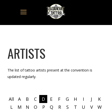
ARTISTS
The list of tattoo artists present at the convention is
updated regularly.
All
A
B
C
D
E
F
G
H
I
J
K
L
M
N
O
P
Q
R
S
T
U
V
W