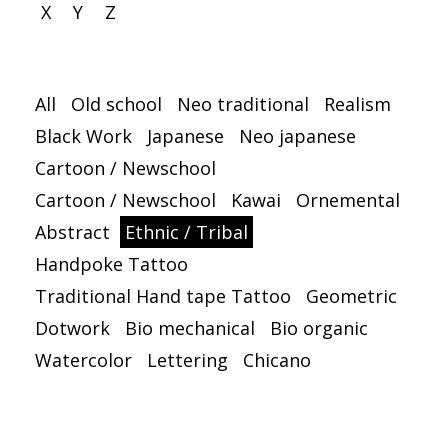
X
Y
Z
All
Old school
Neo traditional
Realism
Black Work
Japanese
Neo japanese
Cartoon / Newschool
Cartoon / Newschool
Kawai
Ornemental
Abstract
Ethnic / Tribal
Handpoke Tattoo
Traditional Hand tape Tattoo
Geometric
Dotwork
Bio mechanical
Bio organic
Watercolor
Lettering
Chicano