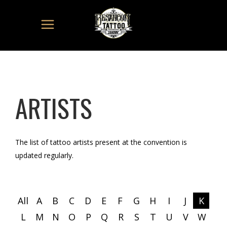
ARTISTS
The list of tattoo artists present at the convention is
updated regularly.
All
A
B
C
D
E
F
G
H
I
J
K
L
M
N
O
P
Q
R
S
T
U
V
W