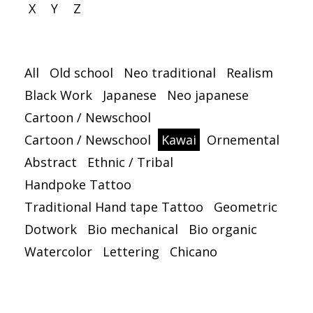
X
Y
Z
All
Old school
Neo traditional
Realism
Black Work
Japanese
Neo japanese
Cartoon / Newschool
Cartoon / Newschool
Kawai
Ornemental
Abstract
Ethnic / Tribal
Handpoke Tattoo
Traditional Hand tape Tattoo
Geometric
Dotwork
Bio mechanical
Bio organic
Watercolor
Lettering
Chicano