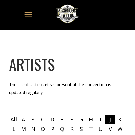
ARTISTS
The list of tattoo artists present at the convention is
updated regularly.
All
A
B
C
D
E
F
G
H
I
J
K
L
M
N
O
P
Q
R
S
T
U
V
W