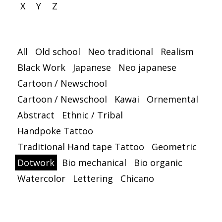
X
Y
Z
All
Old school
Neo traditional
Realism
Black Work
Japanese
Neo japanese
Cartoon / Newschool
Cartoon / Newschool
Kawai
Ornemental
Abstract
Ethnic / Tribal
Handpoke Tattoo
Traditional Hand tape Tattoo
Geometric
Dotwork
Bio mechanical
Bio organic
Watercolor
Lettering
Chicano