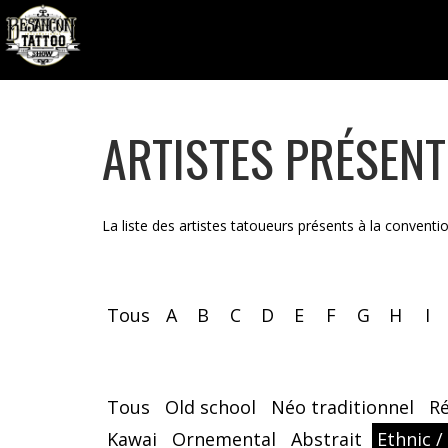
ARTISTES PRÉSEN
La liste des artistes tatoueurs présents à la conventi
Tous
A
B
C
D
E
F
G
H
I
Tous
Old school
Néo traditionnel
R
Kawai
Ornemental
Abstrait
Ethnic /