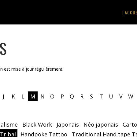
| ACCUE
TS
on est mise à jour régulièrement.
J
K
L
M
N
O
P
Q
R
S
T
U
V
W
éalisme
Black Work
Japonais
Néo japonais
Cart
 Tribal
Handpoke Tattoo
Traditional Hand tape T