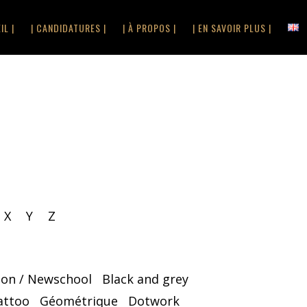
IL |
| CANDIDATURES |
| À PROPOS |
| EN SAVOIR PLUS |
X
Y
Z
oon / Newschool
Black and grey
attoo
Géométrique
Dotwork