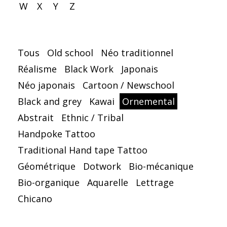
W
X
Y
Z
Tous
Old school
Néo traditionnel
Réalisme
Black Work
Japonais
Néo japonais
Cartoon / Newschool
Black and grey
Kawai
Ornemental
Abstrait
Ethnic / Tribal
Handpoke Tattoo
Traditional Hand tape Tattoo
Géométrique
Dotwork
Bio-mécanique
Bio-organique
Aquarelle
Lettrage
Chicano