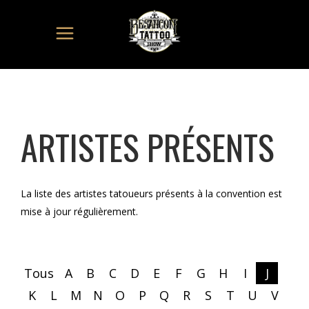
ARTISTES PRÉSENTS
La liste des artistes tatoueurs présents à la convention est
mise à jour régulièrement.
Tous
A
B
C
D
E
F
G
H
I
J
K
L
M
N
O
P
Q
R
S
T
U
V