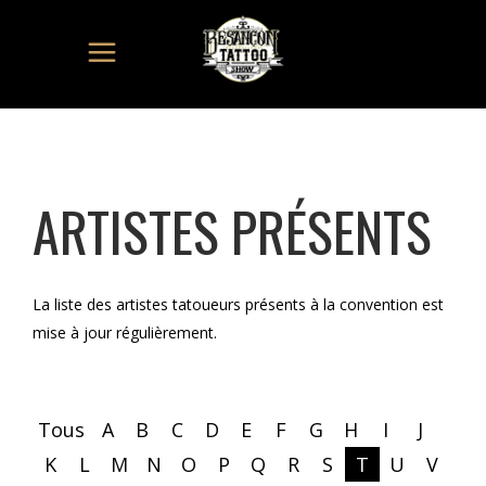
ARTISTES PRÉSENTS
La liste des artistes tatoueurs présents à la convention est
mise à jour régulièrement.
Tous
A
B
C
D
E
F
G
H
I
J
K
L
M
N
O
P
Q
R
S
T
U
V