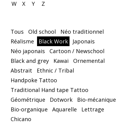
W
X
Y
Z
Tous
Old school
Néo traditionnel
Réalisme
Black Work
Japonais
Néo japonais
Cartoon / Newschool
Black and grey
Kawai
Ornemental
Abstrait
Ethnic / Tribal
Handpoke Tattoo
Traditional Hand tape Tattoo
Géométrique
Dotwork
Bio-mécanique
Bio-organique
Aquarelle
Lettrage
Chicano