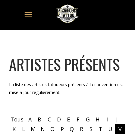
ARTISTES PRÉSENTS
La liste des artistes tatoueurs présents à la convention est
mise à jour régulièrement.
Tous
A
B
C
D
E
F
G
H
I
J
K
L
M
N
O
P
Q
R
S
T
U
V