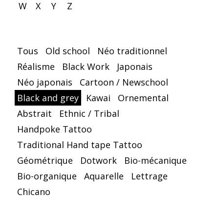
W
X
Y
Z
Tous
Old school
Néo traditionnel
Réalisme
Black Work
Japonais
Néo japonais
Cartoon / Newschool
Black and grey
Kawai
Ornemental
Abstrait
Ethnic / Tribal
Handpoke Tattoo
Traditional Hand tape Tattoo
Géométrique
Dotwork
Bio-mécanique
Bio-organique
Aquarelle
Lettrage
Chicano