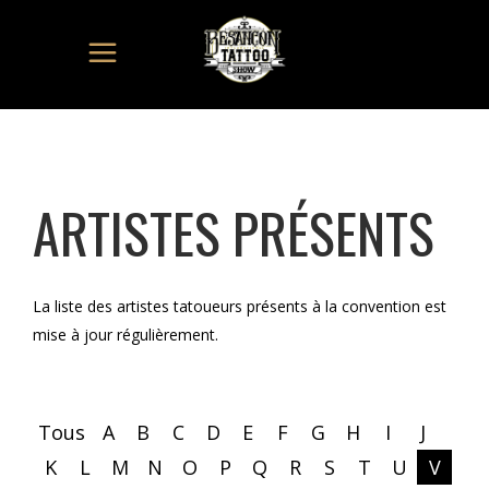
ARTISTES PRÉSENTS
La liste des artistes tatoueurs présents à la convention est
mise à jour régulièrement.
Tous
A
B
C
D
E
F
G
H
I
J
K
L
M
N
O
P
Q
R
S
T
U
V