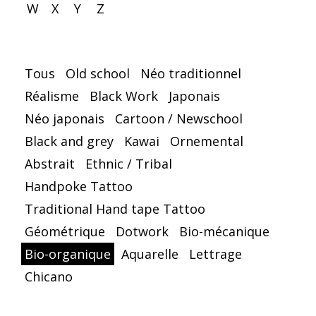
W
X
Y
Z
Tous
Old school
Néo traditionnel
Réalisme
Black Work
Japonais
Néo japonais
Cartoon / Newschool
Black and grey
Kawai
Ornemental
Abstrait
Ethnic / Tribal
Handpoke Tattoo
Traditional Hand tape Tattoo
Géométrique
Dotwork
Bio-mécanique
Bio-organique
Aquarelle
Lettrage
Chicano