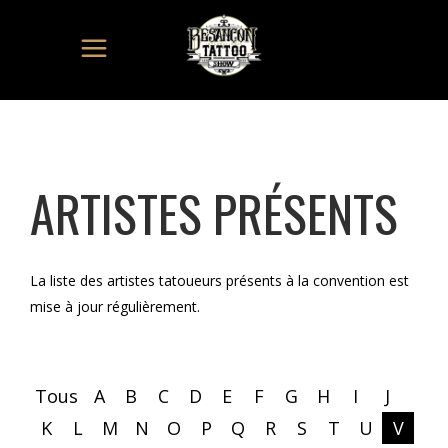
ARTISTES PRÉSENTS
La liste des artistes tatoueurs présents à la convention est
mise à jour régulièrement.
Tous
A
B
C
D
E
F
G
H
I
J
K
L
M
N
O
P
Q
R
S
T
U
V