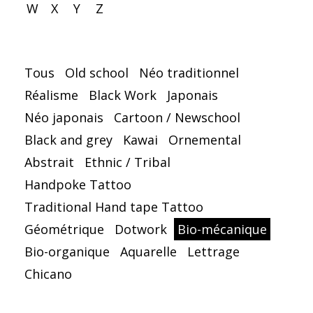
W
X
Y
Z
Tous
Old school
Néo traditionnel
Réalisme
Black Work
Japonais
Néo japonais
Cartoon / Newschool
Black and grey
Kawai
Ornemental
Abstrait
Ethnic / Tribal
Handpoke Tattoo
Traditional Hand tape Tattoo
Géométrique
Dotwork
Bio-mécanique
Bio-organique
Aquarelle
Lettrage
Chicano